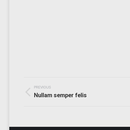
Project
PREVIOUS
navigation
Nullam semper felis
Previous
project: