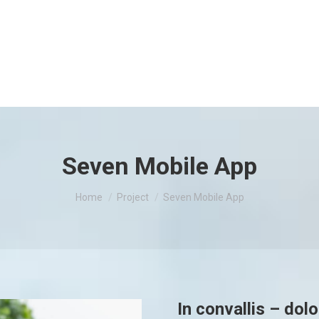
Seven Mobile App
You are here:
Home
Project
Seven Mobile App
In convallis – dolo