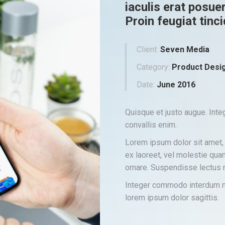
iaculis erat posue
Proin feugiat tinci
Client:
Seven Media
Category:
Product Desi
Date:
June 2016
Quisque et justo augue. Integ
convallis enim.
Lorem ipsum dolor sit amet, 
ex laoreet, vel molestie qu
ornare. Suspendisse lectus n
Integer commodo interdum nib
lorem ipsum dolor sagittis.