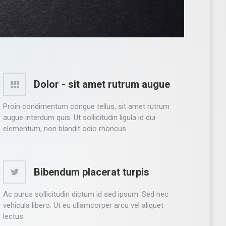
Dolor - sit amet rutrum augue
Proin condimentum congue tellus, sit amet rutrum
augue interdum quis. Ut sollicitudin ligula id dui
elementum, non blandit odio rhoncus.
Bibendum placerat turpis
Ac purus sollicitudin dictum id sed ipsum. Sed nec
vehicula libero. Ut eu ullamcorper arcu vel aliquet
lectus.