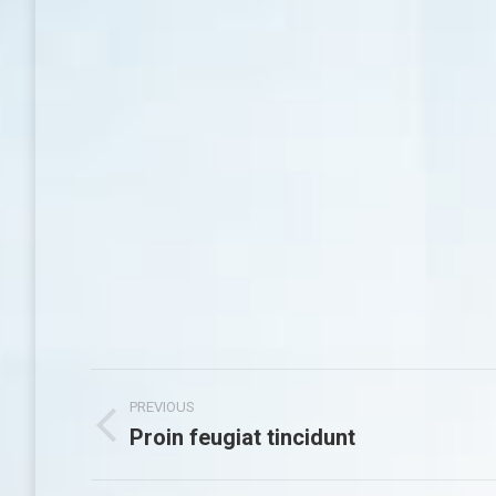
Project
PREVIOUS
navigation
Proin feugiat tincidunt
Previous
project: