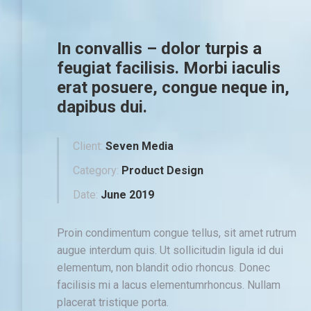
In convallis – dolor turpis a
feugiat facilisis. Morbi iaculis
erat posuere, congue neque in,
dapibus dui.
Client:
Seven Media
Category:
Product Design
Date:
June 2019
Proin condimentum congue tellus, sit amet rutrum
augue interdum quis. Ut sollicitudin ligula id dui
elementum, non blandit odio rhoncus. Donec
facilisis mi a lacus elementumrhoncus. Nullam
placerat tristique porta.