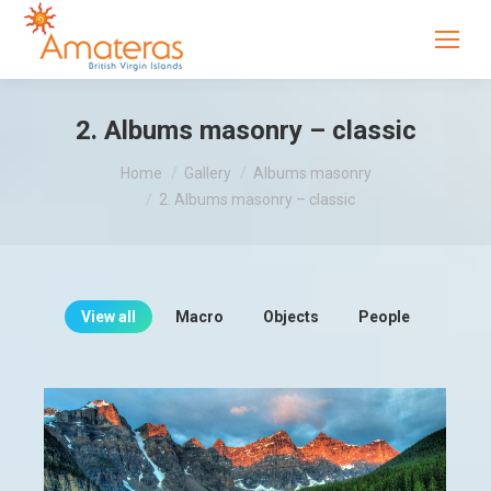
2. Albums masonry – classic
You are here:
Home
Gallery
Albums masonry
2. Albums masonry – classic
View all
Macro
Objects
People