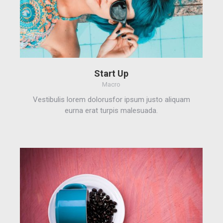
Start Up
Macro
Vestibulis lorem dolorusfor ipsum justo aliquam
eurna erat turpis malesuada.