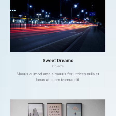
Sweet Dreams
Objects
Mauris euimod ante a mauris for ultrices nulla et
lacus at quam ivamus elit.