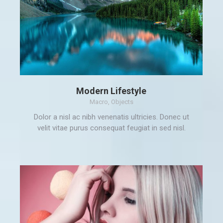
Modern Lifestyle
Macro
,
Objects
Dolor a nisl ac nibh venenatis ultricies. Donec ut
velit vitae purus consequat feugiat in sed nisl.