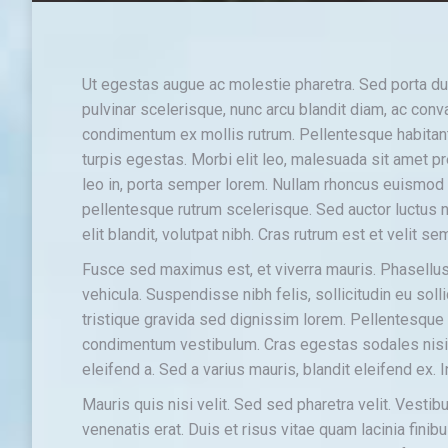
Ut egestas augue ac molestie pharetra. Sed porta dui
pulvinar scelerisque, nunc arcu blandit diam, ac conva
condimentum ex mollis rutrum. Pellentesque habitan
turpis egestas. Morbi elit leo, malesuada sit amet pr
leo in, porta semper lorem. Nullam rhoncus euismod 
pellentesque rutrum scelerisque. Sed auctor luctus ni
elit blandit, volutpat nibh. Cras rutrum est et velit 
Fusce sed maximus est, et viverra mauris. Phasellus 
vehicula. Suspendisse nibh felis, sollicitudin eu soll
tristique gravida sed dignissim lorem. Pellentesque l
condimentum vestibulum. Cras egestas sodales nis
eleifend a. Sed a varius mauris, blandit eleifend ex.
Mauris quis nisi velit. Sed sed pharetra velit. Vestibu
venenatis erat. Duis et risus vitae quam lacinia fini