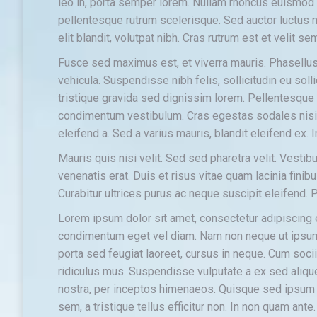
leo in, porta semper lorem. Nullam rhoncus euismod 
pellentesque rutrum scelerisque. Sed auctor luctus ni
elit blandit, volutpat nibh. Cras rutrum est et velit 
Fusce sed maximus est, et viverra mauris. Phasellus 
vehicula. Suspendisse nibh felis, sollicitudin eu soll
tristique gravida sed dignissim lorem. Pellentesque l
condimentum vestibulum. Cras egestas sodales nis
eleifend a. Sed a varius mauris, blandit eleifend ex.
Mauris quis nisi velit. Sed sed pharetra velit. Vestibu
venenatis erat. Duis et risus vitae quam lacinia fini
Curabitur ultrices purus ac neque suscipit eleifend.
Lorem ipsum dolor sit amet, consectetur adipiscing
condimentum eget vel diam. Nam non neque ut ipsum a
porta sed feugiat laoreet, cursus in neque. Cum soci
ridiculus mus. Suspendisse vulputate a ex sed aliquet
nostra, per inceptos himenaeos. Quisque sed ipsum v
sem, a tristique tellus efficitur non. In non quam ant