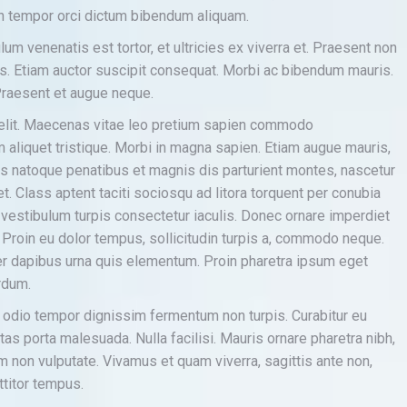
 In tempor orci dictum bibendum aliquam.
lum venenatis est tortor, et ultricies ex viverra et. Praesent non
bus. Etiam auctor suscipit consequat. Morbi ac bibendum mauris.
 Praesent et augue neque.
 elit. Maecenas vitae leo pretium sapien commodo
liquet tristique. Morbi in magna sapien. Etiam augue mauris,
is natoque penatibus et magnis dis parturient montes, nascetur
. Class aptent taciti sociosqu ad litora torquent per conubia
estibulum turpis consectetur iaculis. Donec ornare imperdiet
e. Proin eu dolor tempus, sollicitudin turpis a, commodo neque.
 dapibus urna quis elementum. Proin pharetra ipsum eget
erdum.
d odio tempor dignissim fermentum non turpis. Curabitur eu
as porta malesuada. Nulla facilisi. Mauris ornare pharetra nibh,
m non vulputate. Vivamus et quam viverra, sagittis ante non,
rttitor tempus.