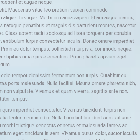
 Praesent et augue neque.
 elit. Maecenas vitae leo pretium sapien commodo
liquet tristique. Morbi in magna sapien. Etiam augue mauris,
is natoque penatibus et magnis dis parturient montes, nascetur
. Class aptent taciti sociosqu ad litora torquent per conubia
estibulum turpis consectetur iaculis. Donec ornare imperdiet
e. Proin eu dolor tempus, sollicitudin turpis a, commodo neque.
 dapibus urna quis elementum. Proin pharetra ipsum eget
erdum.
d odio tempor dignissim fermentum non turpis. Curabitur eu
as porta malesuada. Nulla facilisi. Mauris ornare pharetra nibh,
m non vulputate. Vivamus et quam viverra, sagittis ante non,
rttitor tempus.
 quis imperdiet consectetur. Vivamus tincidunt, turpis non
llis lectus sem in odio. Nulla tincidunt tincidunt sem, sit amet
t morbi tristique senectus et netus et malesuada fames ac
etium eget, tincidunt in sem. Vivamus purus dolor, auctor iaculis