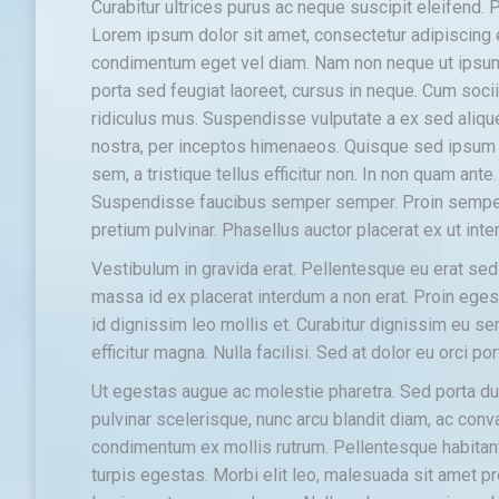
Curabitur ultrices purus ac neque suscipit eleifend.
Lorem ipsum dolor sit amet, consectetur adipiscing
condimentum eget vel diam. Nam non neque ut ipsum a
porta sed feugiat laoreet, cursus in neque. Cum soci
ridiculus mus. Suspendisse vulputate a ex sed aliquet
nostra, per inceptos himenaeos. Quisque sed ipsum v
sem, a tristique tellus efficitur non. In non quam ant
Suspendisse faucibus semper semper. Proin semper
pretium pulvinar. Phasellus auctor placerat ex ut int
Vestibulum in gravida erat. Pellentesque eu erat se
massa id ex placerat interdum a non erat. Proin egest
id dignissim leo mollis et. Curabitur dignissim eu se
efficitur magna. Nulla facilisi. Sed at dolor eu orci po
Ut egestas augue ac molestie pharetra. Sed porta dui
pulvinar scelerisque, nunc arcu blandit diam, ac conva
condimentum ex mollis rutrum. Pellentesque habitan
turpis egestas. Morbi elit leo, malesuada sit amet pr