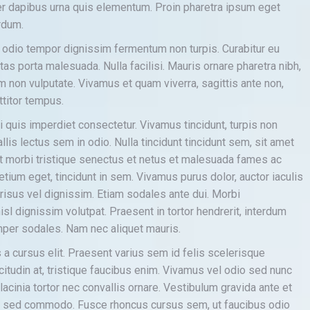
 dapibus urna quis elementum. Proin pharetra ipsum eget
erdum.
d odio tempor dignissim fermentum non turpis. Curabitur eu
as porta malesuada. Nulla facilisi. Mauris ornare pharetra nibh,
m non vulputate. Vivamus et quam viverra, sagittis ante non,
rttitor tempus.
 quis imperdiet consectetur. Vivamus tincidunt, turpis non
llis lectus sem in odio. Nulla tincidunt tincidunt sem, sit amet
t morbi tristique senectus et netus et malesuada fames ac
etium eget, tincidunt in sem. Vivamus purus dolor, auctor iaculis
risus vel dignissim. Etiam sodales ante dui. Morbi
sl dignissim volutpat. Praesent in tortor hendrerit, interdum
semper sodales. Nam nec aliquet mauris.
a cursus elit. Praesent varius sem id felis scelerisque
icitudin at, tristique faucibus enim. Vivamus vel odio sed nunc
acinia tortor nec convallis ornare. Vestibulum gravida ante et
i sed commodo. Fusce rhoncus cursus sem, ut faucibus odio