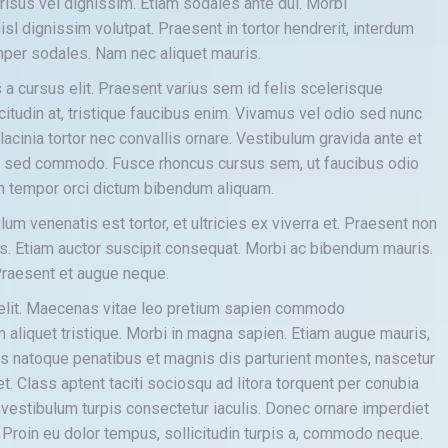
risus vel dignissim. Etiam sodales ante dui. Morbi
sl dignissim volutpat. Praesent in tortor hendrerit, interdum
semper sodales. Nam nec aliquet mauris.
a cursus elit. Praesent varius sem id felis scelerisque
icitudin at, tristique faucibus enim. Vivamus vel odio sed nunc
acinia tortor nec convallis ornare. Vestibulum gravida ante et
i sed commodo. Fusce rhoncus cursus sem, ut faucibus odio
 In tempor orci dictum bibendum aliquam.
lum venenatis est tortor, et ultricies ex viverra et. Praesent non
bus. Etiam auctor suscipit consequat. Morbi ac bibendum mauris.
 Praesent et augue neque.
 elit. Maecenas vitae leo pretium sapien commodo
liquet tristique. Morbi in magna sapien. Etiam augue mauris,
is natoque penatibus et magnis dis parturient montes, nascetur
. Class aptent taciti sociosqu ad litora torquent per conubia
estibulum turpis consectetur iaculis. Donec ornare imperdiet
e. Proin eu dolor tempus, sollicitudin turpis a, commodo neque.