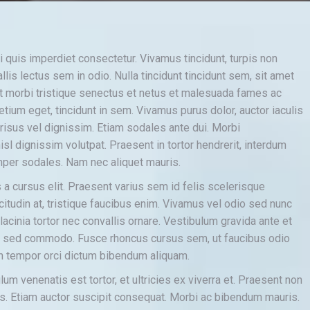
 quis imperdiet consectetur. Vivamus tincidunt, turpis non
llis lectus sem in odio. Nulla tincidunt tincidunt sem, sit amet
t morbi tristique senectus et netus et malesuada fames ac
etium eget, tincidunt in sem. Vivamus purus dolor, auctor iaculis
risus vel dignissim. Etiam sodales ante dui. Morbi
sl dignissim volutpat. Praesent in tortor hendrerit, interdum
semper sodales. Nam nec aliquet mauris.
a cursus elit. Praesent varius sem id felis scelerisque
icitudin at, tristique faucibus enim. Vivamus vel odio sed nunc
acinia tortor nec convallis ornare. Vestibulum gravida ante et
i sed commodo. Fusce rhoncus cursus sem, ut faucibus odio
 In tempor orci dictum bibendum aliquam.
lum venenatis est tortor, et ultricies ex viverra et. Praesent non
bus. Etiam auctor suscipit consequat. Morbi ac bibendum mauris.