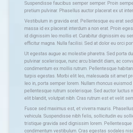
Suspendisse faucibus semper semper. Proin semper
pretium pulvinar. Phasellus auctor placerat ex ut int
Vestibulum in gravida erat. Pellentesque eu erat se
massa id ex placerat interdum a non erat. Proin egest
id dignissim leo mollis et. Curabitur dignissim eu se
efficitur magna. Nulla facilisi. Sed at dolor eu orci po
Ut egestas augue ac molestie pharetra. Sed porta dui
pulvinar scelerisque, nunc arcu blandit diam, ac conva
condimentum ex mollis rutrum. Pellentesque habitan
turpis egestas. Morbi elit leo, malesuada sit amet pr
leo in, porta semper lorem. Nullam rhoncus euismod 
pellentesque rutrum scelerisque. Sed auctor luctus ni
elit blandit, volutpat nibh. Cras rutrum est et velit 
Fusce sed maximus est, et viverra mauris. Phasellus 
vehicula. Suspendisse nibh felis, sollicitudin eu soll
tristique gravida sed dignissim lorem. Pellentesque l
condimentum vestibulum. Cras egestas sodales nis