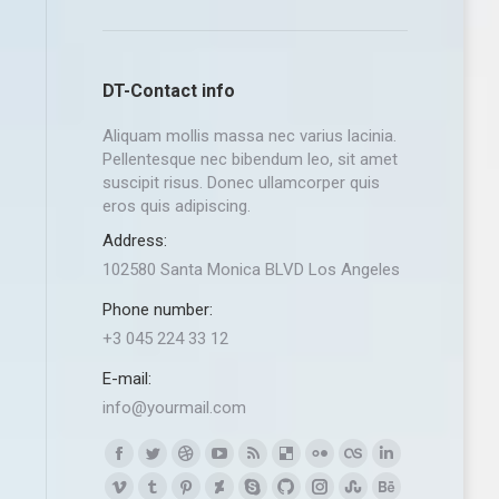
DT-Contact info
Aliquam mollis massa nec varius lacinia.
Pellentesque nec bibendum leo, sit amet
suscipit risus. Donec ullamcorper quis
eros quis adipiscing.
Address:
102580 Santa Monica BLVD Los Angeles
Phone number:
+3 045 224 33 12
E-mail:
info@yourmail.com
Find us on:
Facebook
Twitter
Dribbble
YouTube
Rss
Delicious
Flickr
Lastfm
Linkedin
page
page
page
page
page
page
page
page
page