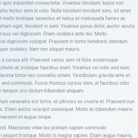
 quis imperdiet consectetur. Vivamus tincidunt, turpis non
llis lectus sem in odio. Nulla tincidunt tincidunt sem, sit amet
t morbi tristique senectus et netus et malesuada fames ac
etium eget, tincidunt in sem. Vivamus purus dolor, auctor iaculis
risus vel dignissim. Etiam sodales ante dui. Morbi
sl dignissim volutpat. Praesent in tortor hendrerit, interdum
semper sodales. Nam nec aliquet mauris.
a cursus elit. Praesent varius sem id felis scelerisque
icitudin at, tristique faucibus enim. Vivamus vel odio sed nunc
acinia tortor nec convallis ornare. Vestibulum gravida ante et
i sed commodo. Fusce rhoncus cursus sem, ut faucibus odio
 In tempor orci dictum bibendum aliquam.
lum venenatis est tortor, et ultricies ex viverra et. Praesent non
bus. Etiam auctor suscipit consequat. Morbi ac bibendum mauris.
 Praesent et augue neque.
 elit. Maecenas vitae leo pretium sapien commodo
liquet tristique. Morbi in magna sapien. Etiam augue mauris,