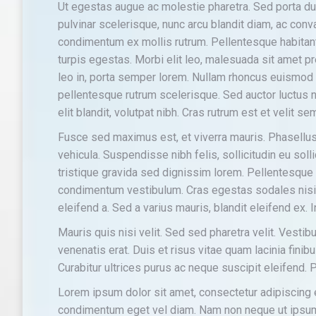
Ut egestas augue ac molestie pharetra. Sed porta dui
pulvinar scelerisque, nunc arcu blandit diam, ac conva
condimentum ex mollis rutrum. Pellentesque habitan
turpis egestas. Morbi elit leo, malesuada sit amet pr
leo in, porta semper lorem. Nullam rhoncus euismod 
pellentesque rutrum scelerisque. Sed auctor luctus ni
elit blandit, volutpat nibh. Cras rutrum est et velit 
Fusce sed maximus est, et viverra mauris. Phasellus 
vehicula. Suspendisse nibh felis, sollicitudin eu soll
tristique gravida sed dignissim lorem. Pellentesque l
condimentum vestibulum. Cras egestas sodales nis
eleifend a. Sed a varius mauris, blandit eleifend ex.
Mauris quis nisi velit. Sed sed pharetra velit. Vestibu
venenatis erat. Duis et risus vitae quam lacinia fini
Curabitur ultrices purus ac neque suscipit eleifend.
Lorem ipsum dolor sit amet, consectetur adipiscing
condimentum eget vel diam. Nam non neque ut ipsum a