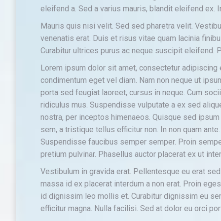
eleifend a. Sed a varius mauris, blandit eleifend ex.
Mauris quis nisi velit. Sed sed pharetra velit. Vestibu
venenatis erat. Duis et risus vitae quam lacinia fini
Curabitur ultrices purus ac neque suscipit eleifend.
Lorem ipsum dolor sit amet, consectetur adipiscing
condimentum eget vel diam. Nam non neque ut ipsum a
porta sed feugiat laoreet, cursus in neque. Cum soci
ridiculus mus. Suspendisse vulputate a ex sed aliquet
nostra, per inceptos himenaeos. Quisque sed ipsum v
sem, a tristique tellus efficitur non. In non quam ant
Suspendisse faucibus semper semper. Proin semper
pretium pulvinar. Phasellus auctor placerat ex ut int
Vestibulum in gravida erat. Pellentesque eu erat se
massa id ex placerat interdum a non erat. Proin egest
id dignissim leo mollis et. Curabitur dignissim eu se
efficitur magna. Nulla facilisi. Sed at dolor eu orci po