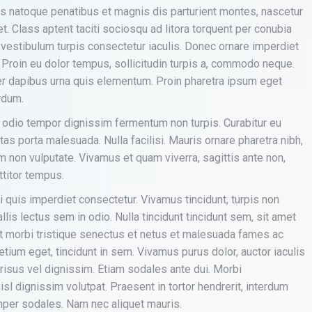
is natoque penatibus et magnis dis parturient montes, nascetur
. Class aptent taciti sociosqu ad litora torquent per conubia
estibulum turpis consectetur iaculis. Donec ornare imperdiet
e. Proin eu dolor tempus, sollicitudin turpis a, commodo neque.
 dapibus urna quis elementum. Proin pharetra ipsum eget
erdum.
d odio tempor dignissim fermentum non turpis. Curabitur eu
as porta malesuada. Nulla facilisi. Mauris ornare pharetra nibh,
m non vulputate. Vivamus et quam viverra, sagittis ante non,
rttitor tempus.
 quis imperdiet consectetur. Vivamus tincidunt, turpis non
llis lectus sem in odio. Nulla tincidunt tincidunt sem, sit amet
t morbi tristique senectus et netus et malesuada fames ac
etium eget, tincidunt in sem. Vivamus purus dolor, auctor iaculis
risus vel dignissim. Etiam sodales ante dui. Morbi
sl dignissim volutpat. Praesent in tortor hendrerit, interdum
semper sodales. Nam nec aliquet mauris.