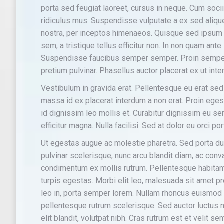
porta sed feugiat laoreet, cursus in neque. Cum soci
ridiculus mus. Suspendisse vulputate a ex sed aliquet
nostra, per inceptos himenaeos. Quisque sed ipsum v
sem, a tristique tellus efficitur non. In non quam ant
Suspendisse faucibus semper semper. Proin semper
pretium pulvinar. Phasellus auctor placerat ex ut int
Vestibulum in gravida erat. Pellentesque eu erat se
massa id ex placerat interdum a non erat. Proin egest
id dignissim leo mollis et. Curabitur dignissim eu se
efficitur magna. Nulla facilisi. Sed at dolor eu orci po
Ut egestas augue ac molestie pharetra. Sed porta dui
pulvinar scelerisque, nunc arcu blandit diam, ac conva
condimentum ex mollis rutrum. Pellentesque habitan
turpis egestas. Morbi elit leo, malesuada sit amet pr
leo in, porta semper lorem. Nullam rhoncus euismod 
pellentesque rutrum scelerisque. Sed auctor luctus ni
elit blandit, volutpat nibh. Cras rutrum est et velit 